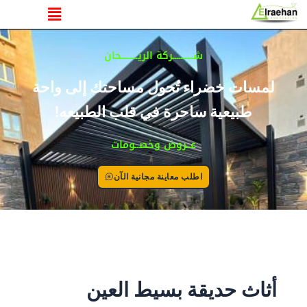
القائمة
خطي
لى
لمحتوى
شــــــــــركة الريــــــــحان
لمسات خضراء تُحول مساحتك إلى واحة
طبيعية ساحرة في قلب الطبيعه!
عــروض وخصــومات
اطلب معاينة مجانية الآن
أثاث حديقة بسيط العين