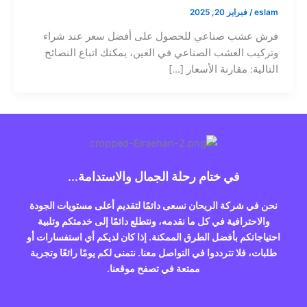
eslam
/
فبراير 20, 2025
فرش عشب صناعي للحصول على أفضل سعر عند شراء
وتركيب العشب الصناعي في العين، يمكنك اتباع النصائح
التالية: مقارنة الأسعار […]
في ختام رحلة الجمال والاستدامة...
نحن في شركة الريحان نسعى دائمًا لتقديم أعلى مستويات الجودة
والاحترافية في كل ما نقدمه، ونتطلع دائمًا إلى خدمتكم وتلبية
احتياجاتكم بأفضل الطرق الممكنة. إذا كان لديكم أي استفسارات أو
طلبات، فلا تترددوا في التواصل معنا. نتمنى لكم يومًا رائعًا وتجربة
ممتعة في تصفح موقعنا.