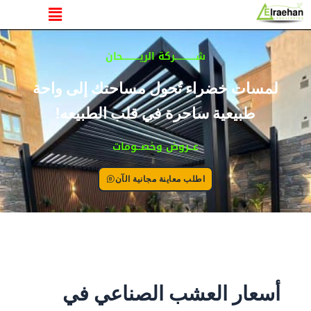
القائمة
خطي
لى
لمحتوى
شــــــــــركة الريــــــــحان
لمسات خضراء تُحول مساحتك إلى واحة
طبيعية ساحرة في قلب الطبيعه!
عــروض وخصــومات
اطلب معاينة مجانية الآن
أسعار العشب الصناعي في