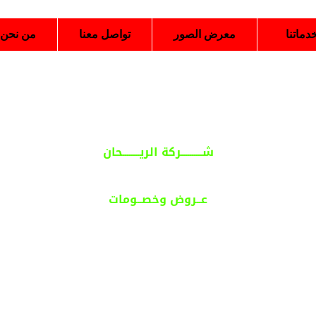
دماتنا
معرض الصور
تواصل معنا
من نحن
شــــــــــركة الريــــــــحان
ول مساحتك إلى واحة طبيعية ساحرة ف
عــروض وخصــومات