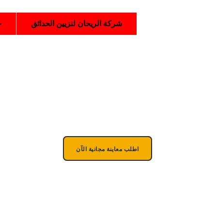
خطي
لى
شركة الريحان لتزيين الحدائق
خ
لمحتوى
لمسات خضراء تُح
اطلب معاينة مجانية الآن