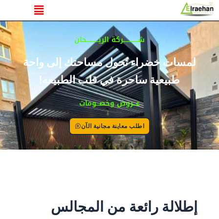
القائمة
خطي
لى
لمحتوى
شــــــــــركة الريــــــــحان
لمسات خضراء تُحول مساحتك إلى واحة
طبيعية ساحرة في قلب الطبيعه!
عــروض وخصــومات
اطلب معاينة مجانية الآن
إطلالة رائعة من المجالس