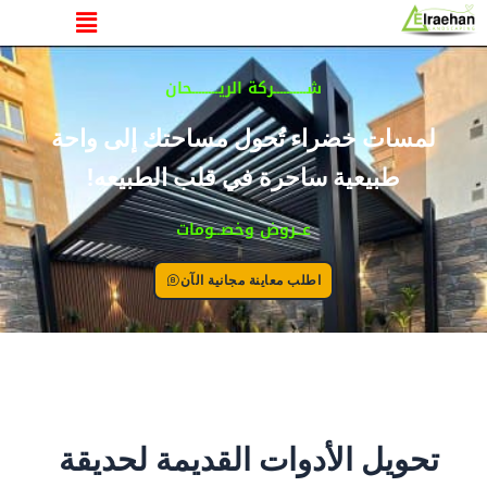
القائمة
خطي
لى
لمحتوى
شــــــــــركة الريــــــــحان
لمسات خضراء تُحول مساحتك إلى واحة
طبيعية ساحرة في قلب الطبيعه!
عــروض وخصــومات
اطلب معاينة مجانية الآن
تحويل الأدوات القديمة لحديقة