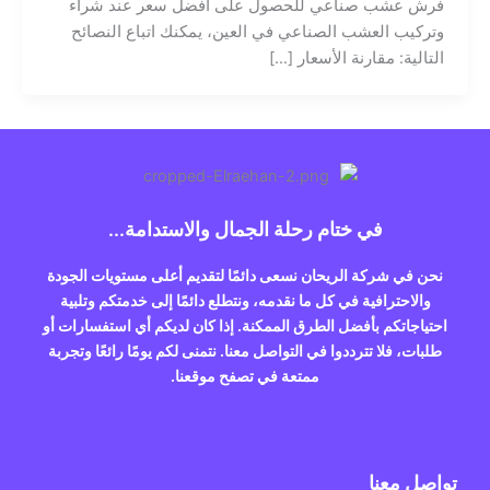
فرش عشب صناعي للحصول على أفضل سعر عند شراء
وتركيب العشب الصناعي في العين، يمكنك اتباع النصائح
التالية: مقارنة الأسعار […]
في ختام رحلة الجمال والاستدامة...
نحن في شركة الريحان نسعى دائمًا لتقديم أعلى مستويات الجودة
والاحترافية في كل ما نقدمه، ونتطلع دائمًا إلى خدمتكم وتلبية
احتياجاتكم بأفضل الطرق الممكنة. إذا كان لديكم أي استفسارات أو
طلبات، فلا تترددوا في التواصل معنا. نتمنى لكم يومًا رائعًا وتجربة
ممتعة في تصفح موقعنا.
تواصل معنا