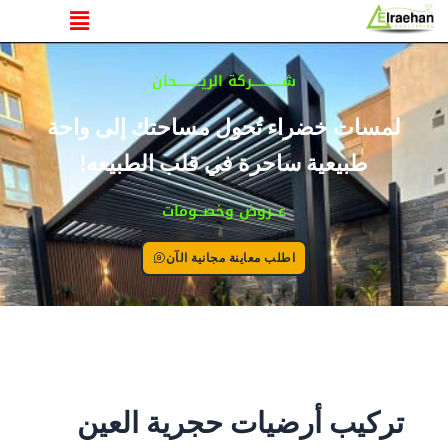
القائمة
خطي
لى
لمحتوى
شــــــــــركة الريــــــــحان
لمسات خضراء تُحول مساحتك إلى واحة
طبيعية ساحرة في قلب الطبيعه!
عــروض وخصــومات
اطلب معاينة مجانية الآن
تركيب أرضيات حجرية العين