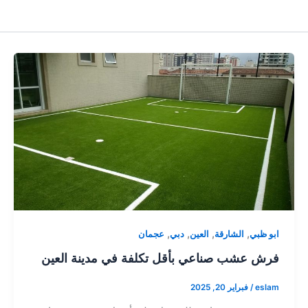
,
,
,
,
ابو ظبي
الشارقة
العين
دبي
عجمان
فرش عشب صناعي بأقل تكلفة في مدينة العين
eslam
/
فبراير 20, 2025