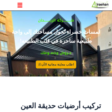
القائمة
خطي
لى
لمحتوى
شــــــــــركة الريــــــــحان
لمسات خضراء تُحول مساحتك إلى واحة
طبيعية ساحرة في قلب الطبيعه!
عــروض وخصــومات
اطلب معاينة مجانية الآن
تركيب أرضيات حديقة العين