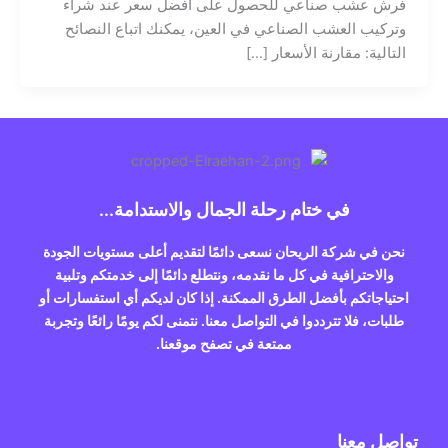
فرش عشب صناعي للحصول على أفضل سعر عند شراء
وتركيب العشب الصناعي في العين، يمكنك اتباع النصائح
التالية: مقارنة الأسعار […]
في ختام رحلة الجمال والاستدامة...
نحن في شركة الريحان نسعى دائمًا لتقديم أعلى مستويات الجودة
والاحترافية في كل ما نقدمه، ونتطلع دائمًا إلى خدمتكم وتلبية
احتياجاتكم بأفضل الطرق الممكنة. إذا كان لديكم أي استفسارات أو
طلبات، فلا تترددوا في التواصل معنا. نتمنى لكم يومًا رائعًا وتجربة
ممتعة في تصفح موقعنا.
تواصل معنا