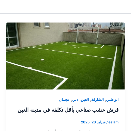
,
,
,
,
ابو ظبي
الشارقة
العين
دبي
عجمان
فرش عشب صناعي بأقل تكلفة في مدينة العين
eslam
/
فبراير 20, 2025