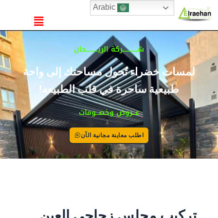
خطي
Arabic
القائمة
لى
لمحتوى
شــــــــــركة الريــــــــحان
لمسات خضراء تُحول مساحتك إلى واحة
طبيعية ساحرة في قلب الطبيعه!
عــروض وخصــومات
اطلب معاينة مجانية الآن
تركيب مجلس زجاجي العين