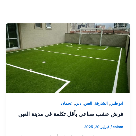
,
,
,
,
ابو ظبي
الشارقة
العين
دبي
عجمان
فرش عشب صناعي بأقل تكلفة في مدينة العين
eslam
/
فبراير 20, 2025