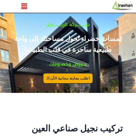
القائمة
خطي
لى
لمحتوى
شــــــــــركة الريــــــــحان
لمسات خضراء تُحول مساحتك إلى واحة
طبيعية ساحرة في قلب الطبيعه!
عــروض وخصــومات
اطلب معاينة مجانية الآن
تركيب نجيل صناعي العين