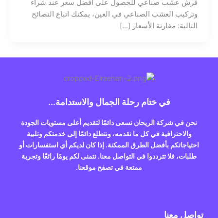
فرش عشب صناعي للحصول على أفضل سعر عند شراء
وتركيب العشب الصناعي في العين، يمكنك اتباع النصائح
التالية: مقارنة الأسعار […]
في ختام رحلة الجمال والاستدامة...
نحن في شركة الريحان نسعى دائمًا لتقديم أعلى مستويات الجودة
والاحترافية في كل ما نقدمه، ونتطلع دائمًا إلى خدمتكم وتلبية
احتياجاتكم بأفضل الطرق الممكنة. إذا كان لديكم أي استفسارات أو
طلبات، فلا تترددوا في التواصل معنا. نتمنى لكم يومًا رائعًا وتجربة
ممتعة في تصفح موقعنا.
تواصل معنا