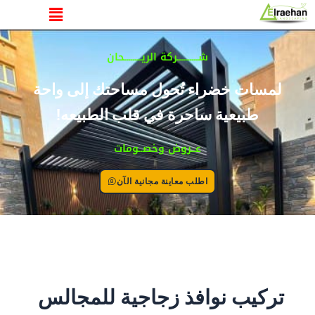
القائمة
خطي
لى
لمحتوى
شــــــــــركة الريــــــــحان
لمسات خضراء تُحول مساحتك إلى واحة
طبيعية ساحرة في قلب الطبيعه!
عــروض وخصــومات
اطلب معاينة مجانية الآن
تركيب نوافذ زجاجية للمجالس