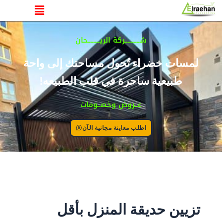
القائمة
خطي
لى
لمحتوى
شــــــــــركة الريــــــــحان
لمسات خضراء تُحول مساحتك إلى واحة
طبيعية ساحرة في قلب الطبيعه!
عــروض وخصــومات
اطلب معاينة مجانية الآن
تزيين حديقة المنزل بأقل