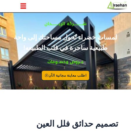
القائمة
خطي
لى
لمحتوى
شــــــــــركة الريــــــــحان
لمسات خضراء تُحول مساحتك إلى واحة
طبيعية ساحرة في قلب الطبيعه!
عــروض وخصــومات
اطلب معاينة مجانية الآن
تصميم حدائق فلل العين