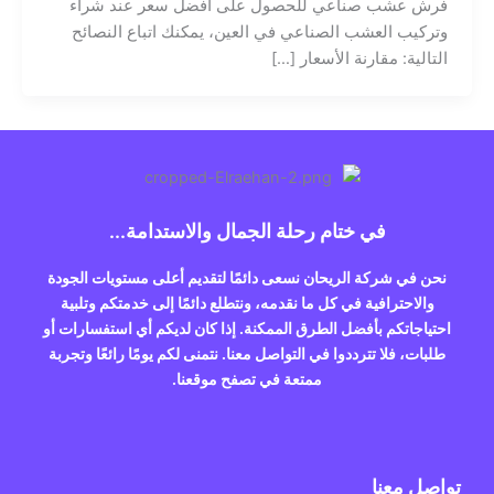
فرش عشب صناعي للحصول على أفضل سعر عند شراء
وتركيب العشب الصناعي في العين، يمكنك اتباع النصائح
التالية: مقارنة الأسعار […]
في ختام رحلة الجمال والاستدامة...
نحن في شركة الريحان نسعى دائمًا لتقديم أعلى مستويات الجودة
والاحترافية في كل ما نقدمه، ونتطلع دائمًا إلى خدمتكم وتلبية
احتياجاتكم بأفضل الطرق الممكنة. إذا كان لديكم أي استفسارات أو
طلبات، فلا تترددوا في التواصل معنا. نتمنى لكم يومًا رائعًا وتجربة
ممتعة في تصفح موقعنا.
تواصل معنا