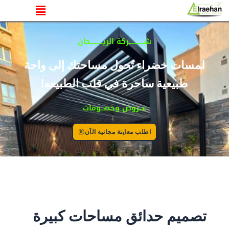
القائمة
خطي
لى
لمحتوى
شــــــــــركة الريــــــــحان
لمسات خضراء تُحول مساحتك إلى واحة
طبيعية ساحرة في قلب الطبيعه!
عــروض وخصــومات
اطلب معاينة مجانية الآن
تصميم حدائق مساحات كبيرة