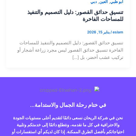
,
,
ابو ظبي
العين
دبي
تنسيق حدائق القصور: دليل التصميم والتنفيذ
للمساحات الفاخرة
eslam
/
يناير 15, 2026
تنسيق حدائق القصور: دليل التصميم والتنفيذ للمساحات
الفاخرة تنسيق حدائق القصور ليس مجرد زراعة أشجار أو
تركيب عشب أخضر، بل […]
في ختام رحلة الجمال والاستدامة...
نحن في شركة الريحان نسعى دائمًا لتقديم أعلى مستويات الجودة
والاحترافية في كل ما نقدمه، ونتطلع دائمًا إلى خدمتكم وتلبية
احتياجاتكم بأفضل الطرق الممكنة. إذا كان لديكم أي استفسارات أو