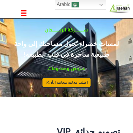
خطي
Arabic
القائمة
لى
لمحتوى
شــــــــــركة الريــــــــحان
لمسات خضراء تُحول مساحتك إلى واحة
طبيعية ساحرة في قلب الطبيعه!
عــروض وخصــومات
اطلب معاينة مجانية الآن
تصميم حدائق VIP