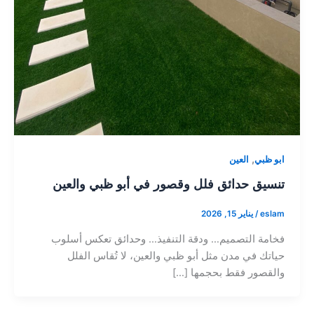
,
ابو ظبي
العين
تنسيق حدائق فلل وقصور في أبو ظبي والعين
eslam
/
يناير 15, 2026
فخامة التصميم… ودقة التنفيذ… وحدائق تعكس أسلوب
حياتك في مدن مثل أبو ظبي والعين، لا تُقاس الفلل
والقصور فقط بحجمها […]