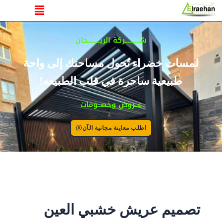
القائمة
خطي
لى
لمحتوى
شــــــــــركة الريــــــــحان
لمسات خضراء تُحول مساحتك إلى واحة
طبيعية ساحرة في قلب الطبيعه!
عــروض وخصــومات
اطلب معاينة مجانية الآن
تصميم عريش خشبي العين