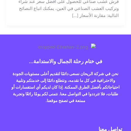
فرش عشب صناعي للحصول على أفضل سعر عند شراء
وتركيب العشب الصناعي في العين، يمكنك اتباع النصائح
التالية: مقارنة الأسعار […]
في ختام رحلة الجمال والاستدامة...
نحن في شركة الريحان نسعى دائمًا لتقديم أعلى مستويات الجودة
والاحترافية في كل ما نقدمه، ونتطلع دائمًا إلى خدمتكم وتلبية
احتياجاتكم بأفضل الطرق الممكنة. إذا كان لديكم أي استفسارات أو
طلبات، فلا تترددوا في التواصل معنا. نتمنى لكم يومًا رائعًا وتجربة
ممتعة في تصفح موقعنا.
تواصل معنا