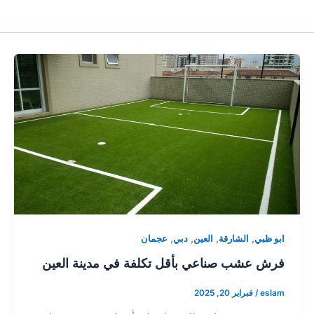
,
,
,
,
ابو ظبي
الشارقة
العين
دبي
عجمان
فرش عشب صناعي بأقل تكلفة في مدينة العين
eslam
/
فبراير 20, 2025