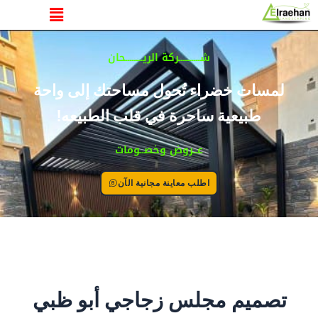
القائمة
خطي
لى
لمحتوى
شــــــــــركة الريــــــــحان
لمسات خضراء تُحول مساحتك إلى واحة
طبيعية ساحرة في قلب الطبيعه!
عــروض وخصــومات
اطلب معاينة مجانية الآن
تصميم مجلس زجاجي أبو ظبي