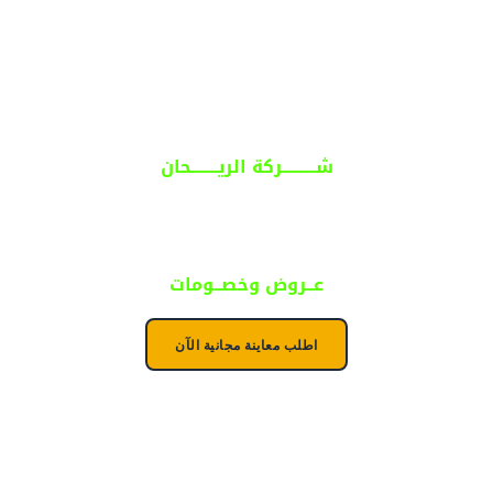
شــــــــــركة الريــــــــحان
ول مساحتك إلى واحة طبيعية ساحرة ف
عــروض وخصــومات
اطلب معاينة مجانية الآن