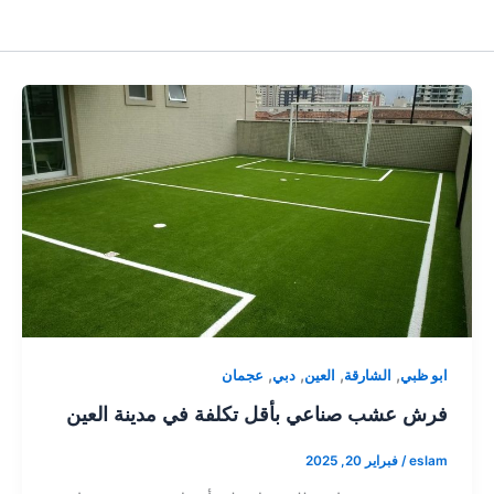
,
,
,
,
ابو ظبي
الشارقة
العين
دبي
عجمان
فرش عشب صناعي بأقل تكلفة في مدينة العين
eslam
/
فبراير 20, 2025