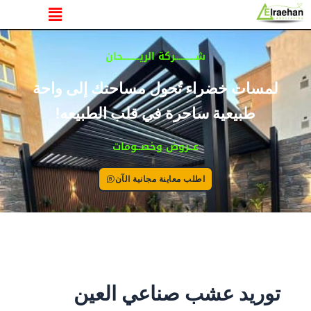
القائمة
خطي
لى
لمحتوى
شــــــــــركة الريــــــــحان
لمسات خضراء تُحول مساحتك إلى واحة
طبيعية ساحرة في قلب الطبيعه!
عــروض وخصــومات
اطلب معاينة مجانية الآن
توريد عشب صناعي العين