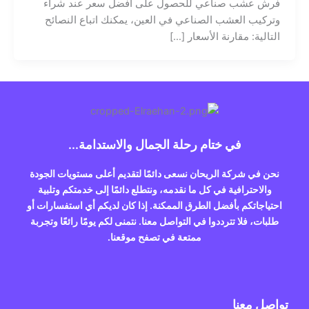
فرش عشب صناعي للحصول على أفضل سعر عند شراء
وتركيب العشب الصناعي في العين، يمكنك اتباع النصائح
التالية: مقارنة الأسعار […]
في ختام رحلة الجمال والاستدامة...
نحن في شركة الريحان نسعى دائمًا لتقديم أعلى مستويات الجودة
والاحترافية في كل ما نقدمه، ونتطلع دائمًا إلى خدمتكم وتلبية
احتياجاتكم بأفضل الطرق الممكنة. إذا كان لديكم أي استفسارات أو
طلبات، فلا تترددوا في التواصل معنا. نتمنى لكم يومًا رائعًا وتجربة
ممتعة في تصفح موقعنا.
تواصل معنا