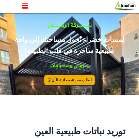
القائمة
خطي
لى
لمحتوى
شــــــــــركة الريــــــــحان
لمسات خضراء تُحول مساحتك إلى واحة
طبيعية ساحرة في قلب الطبيعه!
عــروض وخصــومات
اطلب معاينة مجانية الآن
توريد نباتات طبيعية العين