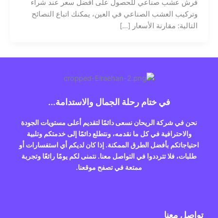
فرش عشب صناعي للحصول على أفضل سعر عند شراء
وتركيب العشب الصناعي في العين، يمكنك اتباع النصائح
التالية: مقارنة الأسعار […]
في ختام رحلة الجمال والاستدامة...
نحن في شركة الريحان نسعى دائمًا لتقديم أعلى مستويات الجودة
والاحترافية في كل ما نقدمه، ونتطلع دائمًا إلى خدمتكم وتلبية
احتياجاتكم بأفضل الطرق الممكنة. إذا كان لديكم أي استفسارات أو
طلبات، فلا تترددوا في التواصل معنا. نتمنى لكم يومًا رائعًا وتجربة
ممتعة في تصفح موقعنا.
تواصل معنا