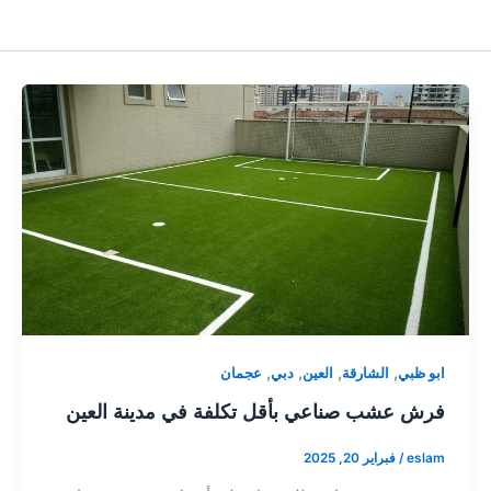
,
,
,
,
ابو ظبي
الشارقة
العين
دبي
عجمان
فرش عشب صناعي بأقل تكلفة في مدينة العين
eslam
/
فبراير 20, 2025