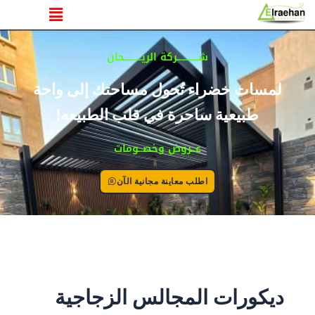
القائمة
خطي
لى
لمحتوى
شــــــــــركة الريــــــــحان
لمسات خضراء تُحول مساحتك إلى واحة
طبيعية ساحرة في قلب الطبيعه!
عــروض وخصــومات
اطلب معاينة مجانية الآن
ديكورات المجالس الزجاجية