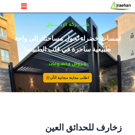
القائمة
خطي
لى
لمحتوى
شــــــــــركة الريــــــــحان
لمسات خضراء تُحول مساحتك إلى واحة
طبيعية ساحرة في قلب الطبيعه!
عــروض وخصــومات
اطلب معاينة مجانية الآن
زخارف للحدائق العين