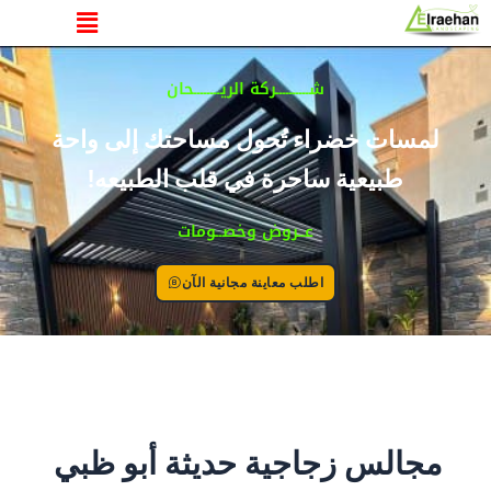
القائمة
خطي
لى
لمحتوى
شــــــــــركة الريــــــــحان
لمسات خضراء تُحول مساحتك إلى واحة
طبيعية ساحرة في قلب الطبيعه!
عــروض وخصــومات
اطلب معاينة مجانية الآن
مجالس زجاجية حديثة أبو ظبي