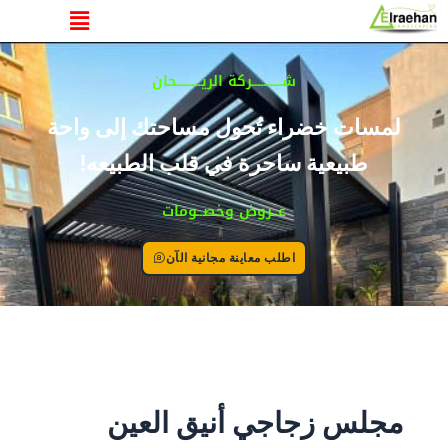
القائمة
خطي
لى
لمحتوى
شــــــــــركة الريــــــــحان
لمسات خضراء تُحول مساحتك إلى واحة
طبيعية ساحرة في قلب الطبيعه!
عــروض وخصــومات
اطلب معاينة مجانية الآن
مجلس زجاجي أنيق العين