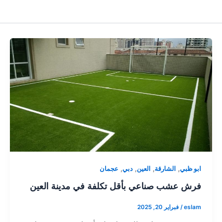
,
,
,
,
ابو ظبي
الشارقة
العين
دبي
عجمان
فرش عشب صناعي بأقل تكلفة في مدينة العين
eslam
/
فبراير 20, 2025