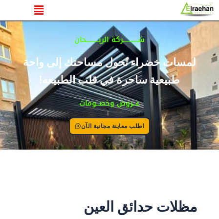
القائمة
خطي
لى
لمحتوى
شــــــــــركة الريــــــــحان
لمسات خضراء تُحول مساحتك إلى واحة
طبيعية ساحرة في قلب الطبيعه!
عــروض وخصــومات
اطلب معاينة مجانية الآن
مظلات حدائق العين