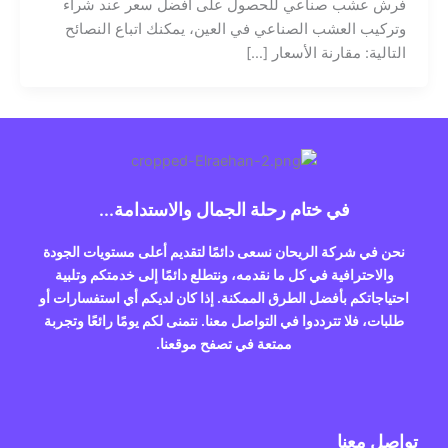
فرش عشب صناعي للحصول على أفضل سعر عند شراء
وتركيب العشب الصناعي في العين، يمكنك اتباع النصائح
التالية: مقارنة الأسعار […]
في ختام رحلة الجمال والاستدامة...
نحن في شركة الريحان نسعى دائمًا لتقديم أعلى مستويات الجودة
والاحترافية في كل ما نقدمه، ونتطلع دائمًا إلى خدمتكم وتلبية
احتياجاتكم بأفضل الطرق الممكنة. إذا كان لديكم أي استفسارات أو
طلبات، فلا تترددوا في التواصل معنا. نتمنى لكم يومًا رائعًا وتجربة
ممتعة في تصفح موقعنا.
تواصل معنا