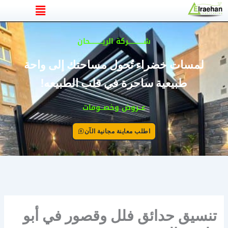
القائمة
خطي
لى
لمحتوى
شــــــــــركة الريــــــــحان
لمسات خضراء تُحول مساحتك إلى واحة
طبيعية ساحرة في قلب الطبيعه!
عــروض وخصــومات
اطلب معاينة مجانية الآن
تنسيق حدائق فلل وقصور في أبو