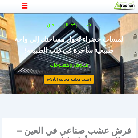
القائمة
خطي
لى
لمحتوى
شــــــــــركة الريــــــــحان
لمسات خضراء تُحول مساحتك إلى واحة
طبيعية ساحرة في قلب الطبيعه!
عــروض وخصــومات
اطلب معاينة مجانية الآن
فرش عشب صناعي في العين –